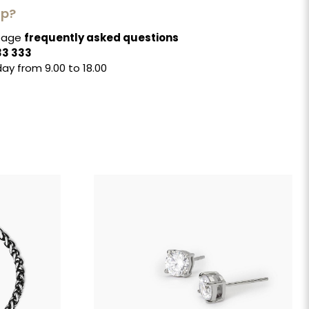
lp?
 page
frequently asked questions
33 333
ay from 9.00 to 18.00