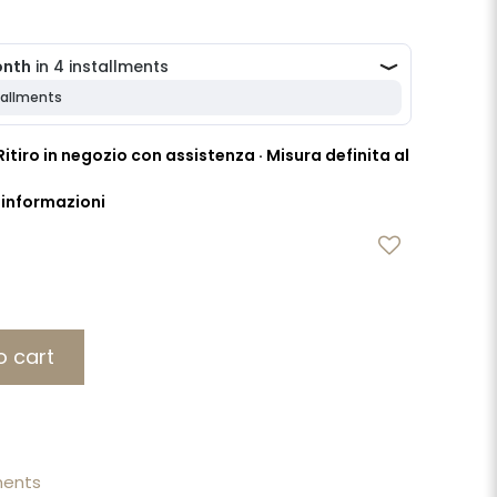
itiro in negozio con assistenza · Misura definita al
i informazioni
o cart
ments