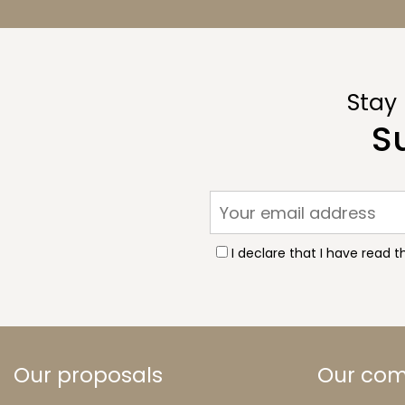
Stay
S
I declare that I have read 
Our proposals
Our co