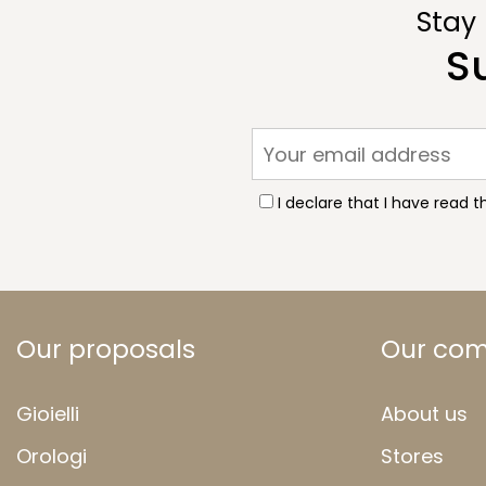
Stay
S
I declare that I have read 
Our proposals
Our co
Gioielli
About us
Orologi
Stores