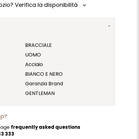
zio? Verifica la disponibilità
expand_more
BRACCIALE
UOMO
Acciaio
BIANCO E NERO
Garanzia Brand
GENTLEMAN
lp?
 page
frequently asked questions
33 333