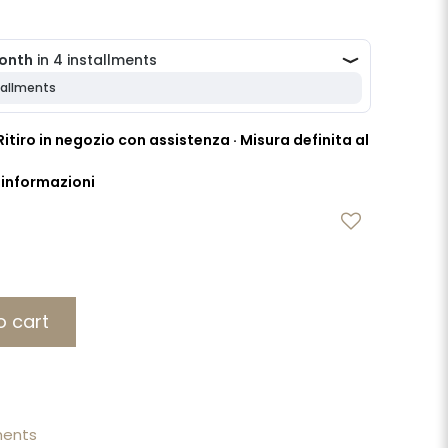
itiro in negozio con assistenza · Misura definita al
i informazioni
o cart
ments