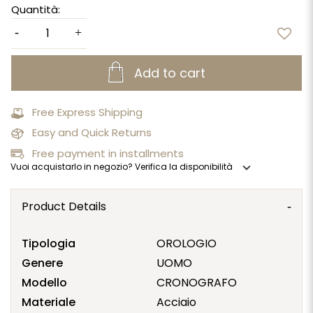
Quantità:
Add to cart
Free Express Shipping
Easy and Quick Returns
Free payment in installments
expand_more
Vuoi acquistarlo in negozio? Verifica la disponibilità
Product Details
Tipologia
OROLOGIO
Genere
UOMO
Modello
CRONOGRAFO
Materiale
Acciaio