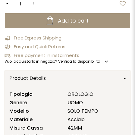
Add to cart
Free Express Shipping
Easy and Quick Returns
Free payment in installments
expand_more
Vuoi acquistarlo in negozio? Verifica la disponibilità
Product Details
Tipologia
OROLOGIO
Genere
UOMO
Modello
SOLO TEMPO
Materiale
Acciaio
Misura Cassa
42MM