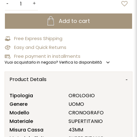
Add to cart
Free Express Shipping
Easy and Quick Returns
Free payment in installments
expand_more
Vuoi acquistarlo in negozio? Verifica la disponibilità
Product Details
Tipologia
OROLOGIO
Genere
UOMO
Modello
CRONOGRAFO
Materiale
SUPERTITANIO
Misura Cassa
43MM