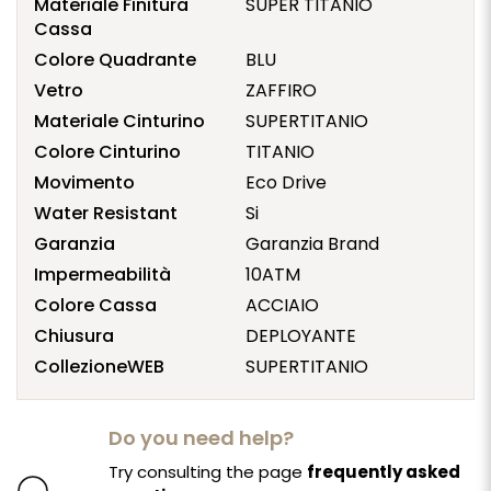
Materiale Finitura
SUPER TITANIO
Cassa
Colore Quadrante
BLU
Vetro
ZAFFIRO
Materiale Cinturino
SUPERTITANIO
Colore Cinturino
TITANIO
Movimento
Eco Drive
Water Resistant
Si
Garanzia
Garanzia Brand
Impermeabilità
10ATM
Colore Cassa
ACCIAIO
Chiusura
DEPLOYANTE
CollezioneWEB
SUPERTITANIO
Do you need help?
Try consulting the page
frequently asked