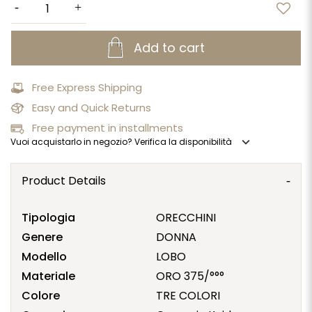
Add to cart
Free Express Shipping
Easy and Quick Returns
Free payment in installments
expand_more
Vuoi acquistarlo in negozio? Verifica la disponibilità
Product Details
Tipologia
ORECCHINI
Genere
DONNA
Modello
LOBO
Materiale
ORO 375/°°°
Colore
TRE COLORI