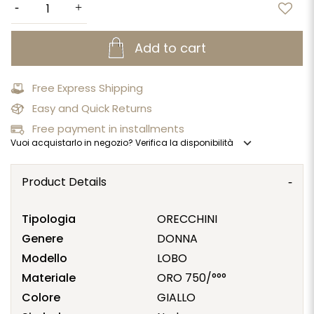
Add to cart
Free Express Shipping
Easy and Quick Returns
Free payment in installments
expand_more
Vuoi acquistarlo in negozio? Verifica la disponibilità
Product Details
Tipologia
ORECCHINI
Genere
DONNA
Modello
LOBO
Materiale
ORO 750/°°°
Colore
GIALLO