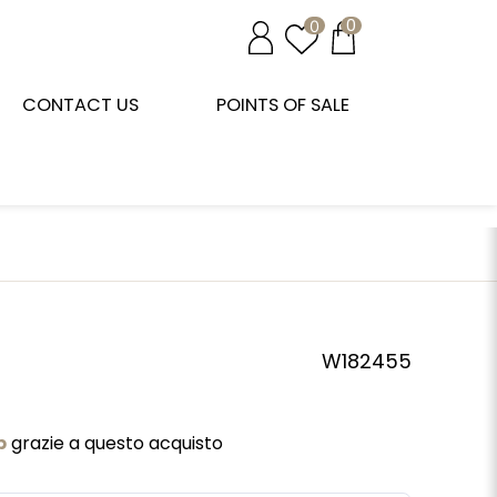
0
0
CONTACT US
POINTS OF SALE
W182455
b
grazie a questo acquisto