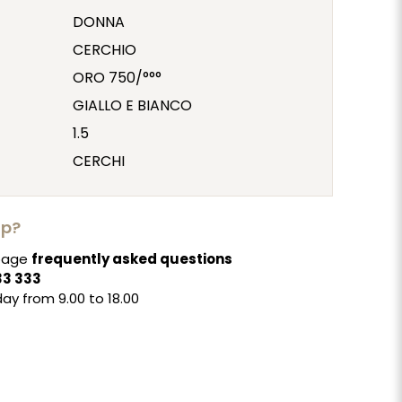
DONNA
CERCHIO
ORO 750/°°°
GIALLO E BIANCO
1.5
CERCHI
lp?
 page
frequently asked questions
33 333
ay from 9.00 to 18.00