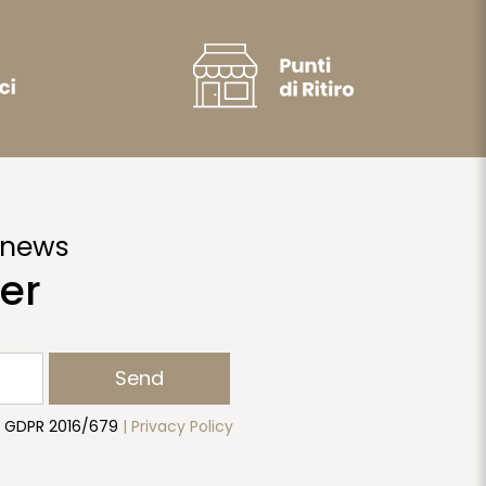
 news
er
Send
to GDPR 2016/679
| Privacy Policy