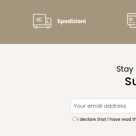
Stay
S
I declare that I have read 