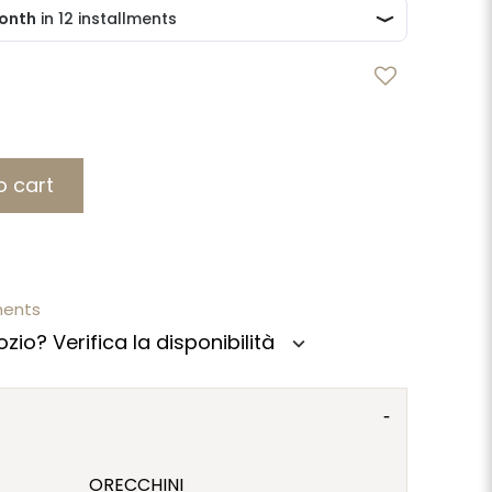
o cart
ments
zio? Verifica la disponibilità
expand_more
ORECCHINI