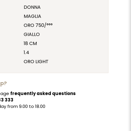
DONNA
MAGLIA
ORO 750/°°°
GIALLO
18 CM
1.4
ORO LIGHT
lp?
 page
frequently asked questions
33 333
ay from 9.00 to 18.00