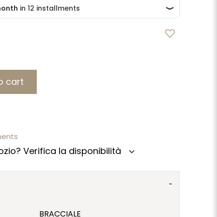
o cart
ments
zio? Verifica la disponibilità
expand_more
BRACCIALE