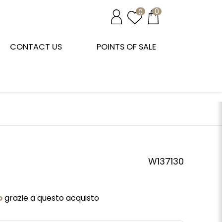
0
0
CONTACT US
POINTS OF SALE
W137130
b
grazie a questo acquisto