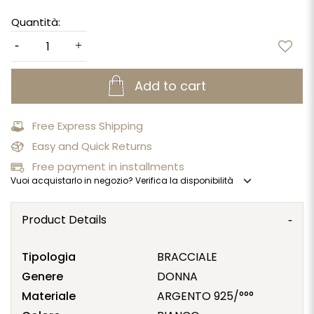
Quantità:
Add to cart
Free Express Shipping
Easy and Quick Returns
Free payment in installments
expand_more
Vuoi acquistarlo in negozio? Verifica la disponibilità
Product Details
Tipologia
BRACCIALE
Genere
DONNA
Materiale
ARGENTO 925/°°°