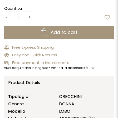
Quantità:
Add to cart
Free Express Shipping
Easy and Quick Returns
Free payment in installments
expand_more
Vuoi acquistarlo in negozio? Verifica la disponibilità
Product Details
Tipologia
ORECCHINI
Genere
DONNA
Modello
LOBO