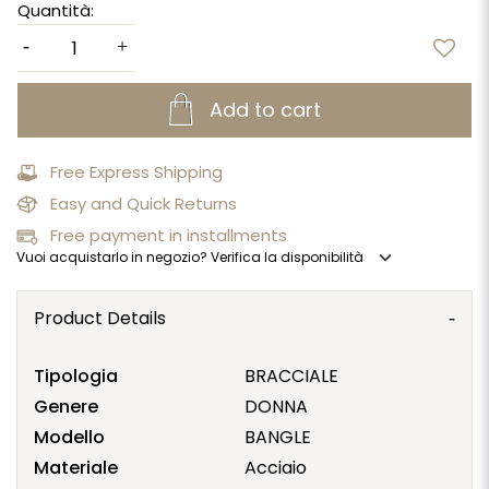
Quantità:
Add to cart
Free Express Shipping
Easy and Quick Returns
Free payment in installments
expand_more
Vuoi acquistarlo in negozio? Verifica la disponibilità
Product Details
Tipologia
BRACCIALE
Genere
DONNA
Modello
BANGLE
Materiale
Acciaio