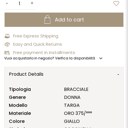
Add to cart
Free Express Shipping
Easy and Quick Returns
Free payment in installments
expand_more
Vuoi acquistarlo in negozio? Verifica la disponibilità
Product Details
Tipologia
BRACCIALE
Genere
DONNA
Modello
TARGA
Materiale
ORO 375/°°°
Colore
GIALLO