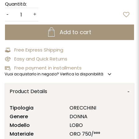
Quantità:
Add to cart
Free Express Shipping
Easy and Quick Returns
Free payment in installments
expand_more
Vuoi acquistarlo in negozio? Verifica la disponibilità
Product Details
Tipologia
ORECCHINI
Genere
DONNA
Modello
LOBO
Materiale
ORO 750/°°°