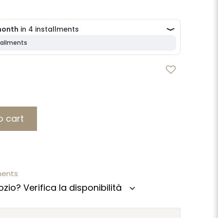
o cart
ments
zio? Verifica la disponibilità
expand_more