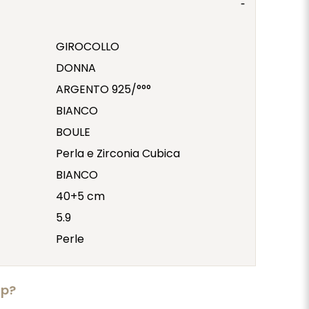
GIROCOLLO
DONNA
ARGENTO 925/°°°
BIANCO
BOULE
Perla e Zirconia Cubica
BIANCO
40+5 cm
5.9
Perle
lp?