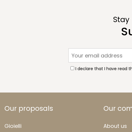
Stay
S
I declare that I have read 
Our proposals
Our co
Gioielli
About us