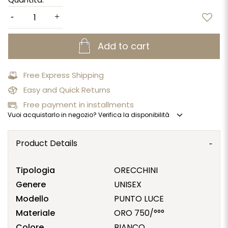
Add to cart
Free Express Shipping
Easy and Quick Returns
Free payment in installments
expand_more
Vuoi acquistarlo in negozio? Verifica la disponibilità
Product Details
Tipologia
ORECCHINI
Genere
UNISEX
Modello
PUNTO LUCE
Materiale
ORO 750/°°°
Colore
BIANCO