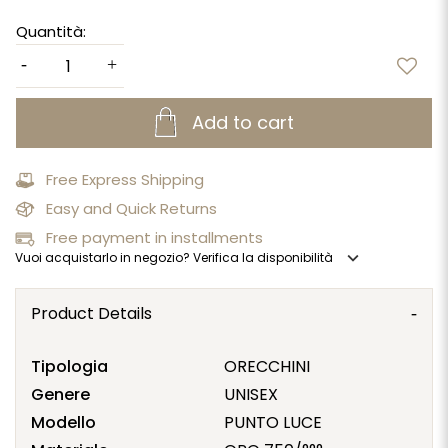
Quantità:
Add to cart
Free Express Shipping
Easy and Quick Returns
Free payment in installments
expand_more
Vuoi acquistarlo in negozio? Verifica la disponibilità
Product Details
Tipologia
ORECCHINI
Genere
UNISEX
Modello
PUNTO LUCE