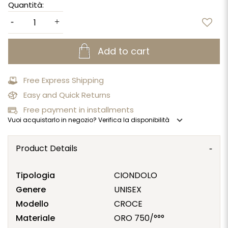
Quantità:
Add to cart
Free Express Shipping
Easy and Quick Returns
Free payment in installments
expand_more
Vuoi acquistarlo in negozio? Verifica la disponibilità
Product Details
Tipologia
CIONDOLO
Genere
UNISEX
Modello
CROCE
Materiale
ORO 750/°°°