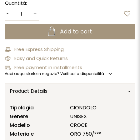
Quantità:
Add to cart
Free Express Shipping
Easy and Quick Returns
Free payment in installments
expand_more
Vuoi acquistarlo in negozio? Verifica la disponibilità
Product Details
Tipologia
CIONDOLO
Genere
UNISEX
Modello
CROCE
Materiale
ORO 750/°°°