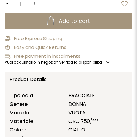
Add to cart
Free Express Shipping
Easy and Quick Returns
Free payment in installments
expand_more
Vuoi acquistarlo in negozio? Verifica la disponibilità
Product Details
Tipologia
BRACCIALE
Genere
DONNA
Modello
VUOTA
Materiale
ORO 750/°°°
Colore
GIALLO