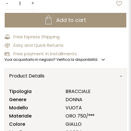
Add to cart
Free Express Shipping
Easy and Quick Returns
Free payment in installments
expand_more
Vuoi acquistarlo in negozio? Verifica la disponibilità
Product Details
Tipologia
BRACCIALE
Genere
DONNA
Modello
VUOTA
Materiale
ORO 750/°°°
Colore
GIALLO