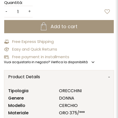
Quantità:
Add to cart
Free Express Shipping
Easy and Quick Returns
Free payment in installments
expand_more
Vuoi acquistarlo in negozio? Verifica la disponibilità
Product Details
Tipologia
ORECCHINI
Genere
DONNA
Modello
CERCHIO
Materiale
ORO 375/°°°