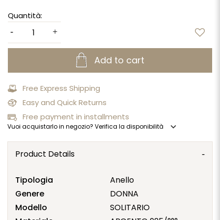
Quantità:
Add to cart
Free Express Shipping
Easy and Quick Returns
Free payment in installments
expand_more
Vuoi acquistarlo in negozio? Verifica la disponibilità
Product Details
Tipologia
Anello
Genere
DONNA
Modello
SOLITARIO