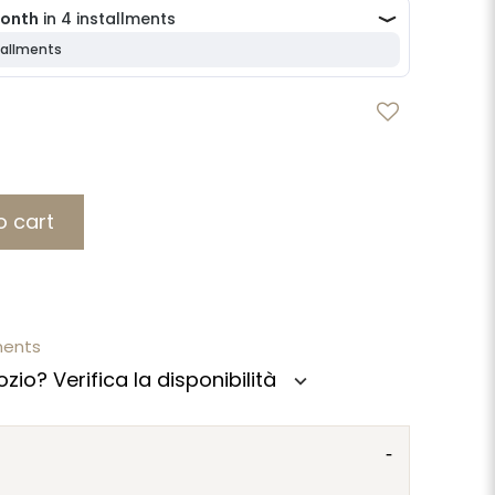
o cart
ments
zio? Verifica la disponibilità
expand_more