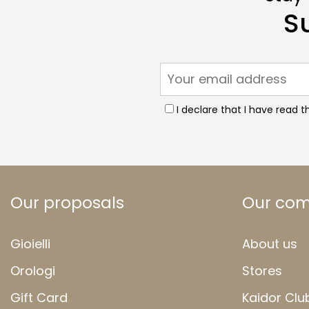
S
I declare that I have read 
Our proposals
Our co
Gioielli
About us
Orologi
Stores
Gift Card
Kaidor Clu