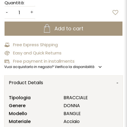
Quantità:
Add to cart
Free Express Shipping
Easy and Quick Returns
Free payment in installments
expand_more
Vuoi acquistarlo in negozio? Verifica la disponibilità
Product Details
Tipologia
BRACCIALE
Genere
DONNA
Modello
BANGLE
Materiale
Acciaio