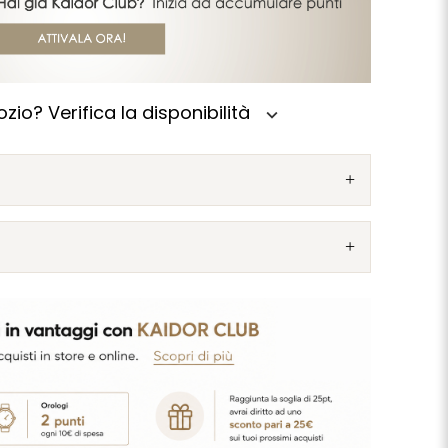
zio? Verifica la disponibilità
expand_more