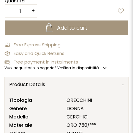
Quantità:
Add to cart
Free Express Shipping
Easy and Quick Returns
Free payment in installments
expand_more
Vuoi acquistarlo in negozio? Verifica la disponibilità
Product Details
Tipologia
ORECCHINI
Genere
DONNA
Modello
CERCHIO
Materiale
ORO 750/°°°