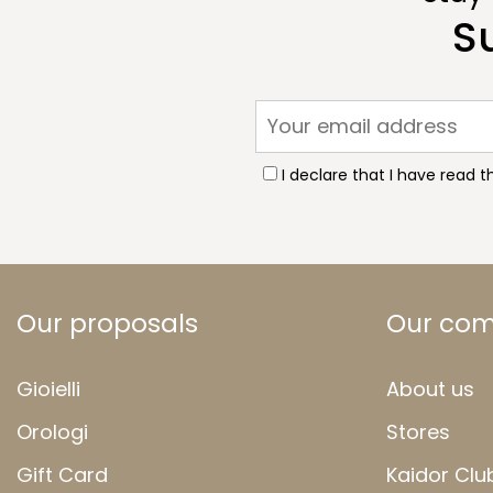
S
I declare that I have read 
Our proposals
Our co
Gioielli
About us
Orologi
Stores
Gift Card
Kaidor Clu