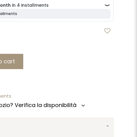
o cart
ments
zio? Verifica la disponibilità
expand_more