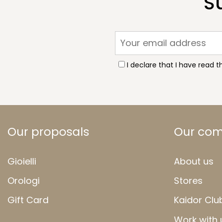
S
I declare that I have read 
Our proposals
Our co
Gioielli
About us
Orologi
Stores
Gift Card
Kaidor Clu
Work with 