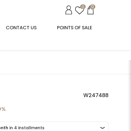
0
0
CONTACT US
POINTS OF SALE
W247488
0%