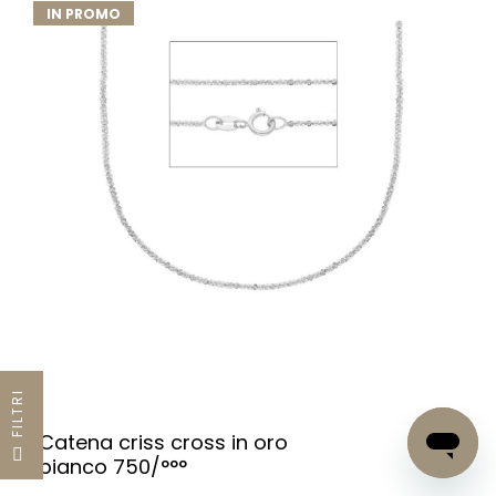
IN PROMO
I
Catena criss cross in oro
F
I
L
T
R
bianco 750/°°°