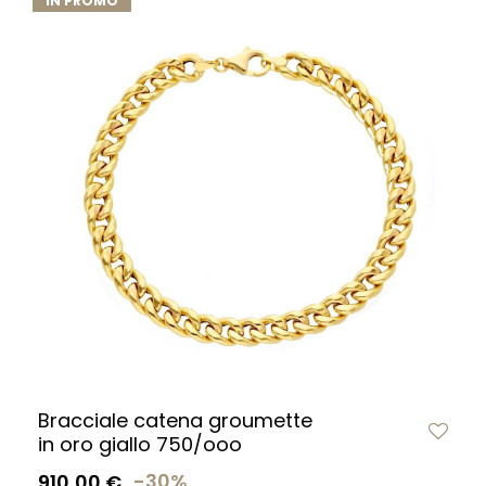
IN PROMO
Bracciale catena groumette
in oro giallo 750/ooo
910,00 €
-30%