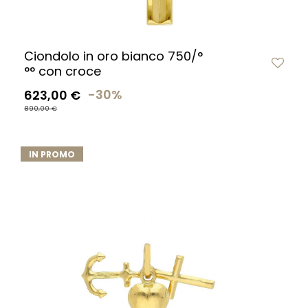
Ciondolo in oro bianco 750/°
°° con croce
623,00 €
-30%
890,00 €
IN PROMO