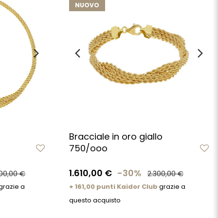
NUOVO
Bracciale in oro giallo
750/ooo
1.610,00 €
-30%
00,00 €
2.300,00 €
grazie a
+ 161,00 punti Kaidor Club
grazie a
questo acquisto