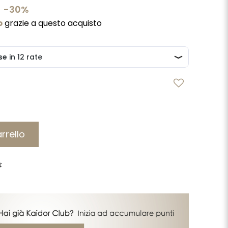
-30%
b
grazie a questo acquisto
rrello