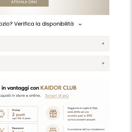
zio? Verifica la disponibilità
expand_more