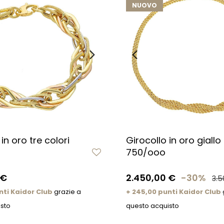
NUOVO
in oro tre colori
Girocollo in oro giallo
750/ooo
 €
2.450,00 €
-30%
3.5
nti Kaidor Club
grazie a
+ 245,00 punti Kaidor Club
sto
questo acquisto