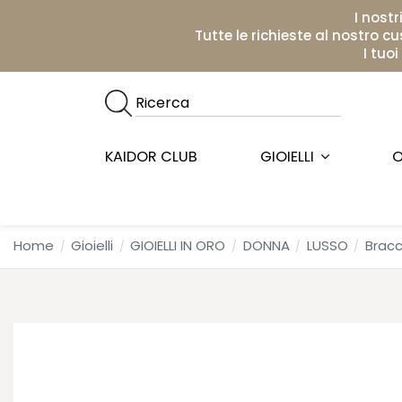
I nostr
Tutte le richieste al nostro c
I tuo
KAIDOR CLUB
GIOIELLI
O
Home
Gioielli
GIOIELLI IN ORO
DONNA
LUSSO
Bracc