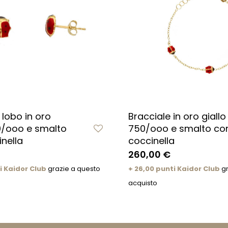
 lobo in oro
Bracciale in oro giallo
0/ooo e smalto
750/ooo e smalto co
nella
coccinella
260,00 €
i Kaidor Club
grazie a questo
+ 26,00 punti Kaidor Club
gr
acquisto