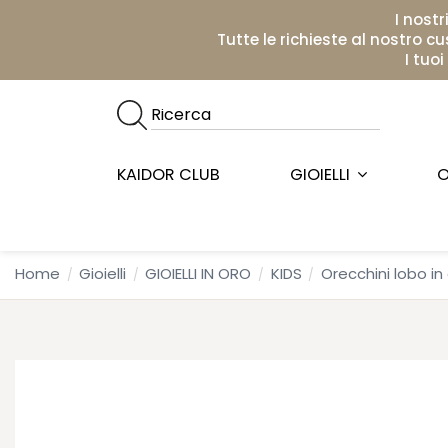
I nostr
Tutte le richieste al nostro c
I tuo
KAIDOR CLUB
GIOIELLI
O
Home
Gioielli
GIOIELLI IN ORO
KIDS
Orecchini lobo in