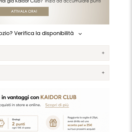
zio? Verifica la disponibilità
expand_more