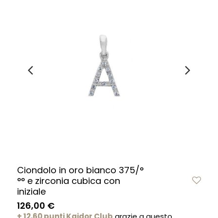
Ciondolo in oro bianco 375/°
°° e zirconia cubica con
iniziale
126,00 €
+ 12,60 punti Kaidor Club
grazie a questo