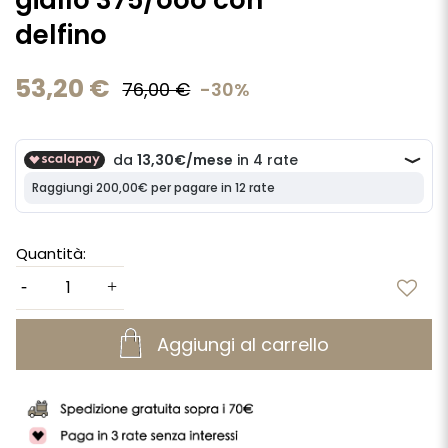
giallo 375/ooo con
delfino
53,20 €
76,00 €
-30%
Quantità:
Aggiungi al carrello