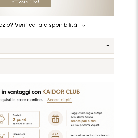
zio? Verifica la disponibilità
expand_more