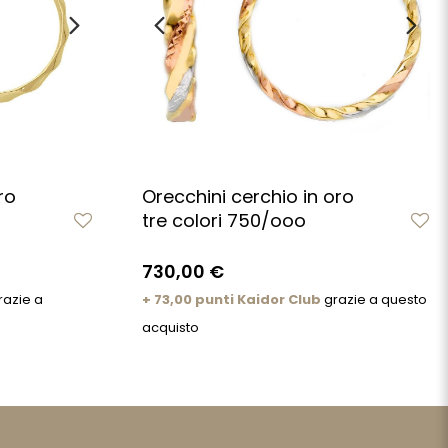
ro
Orecchini cerchio in oro
tre colori 750/ooo
730,00 €
razie a
+ 73,00 punti Kaidor Club
grazie a questo
acquisto