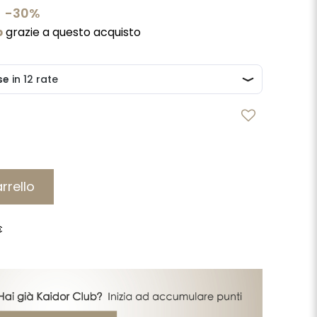
-30%
b
grazie a questo acquisto
rrello