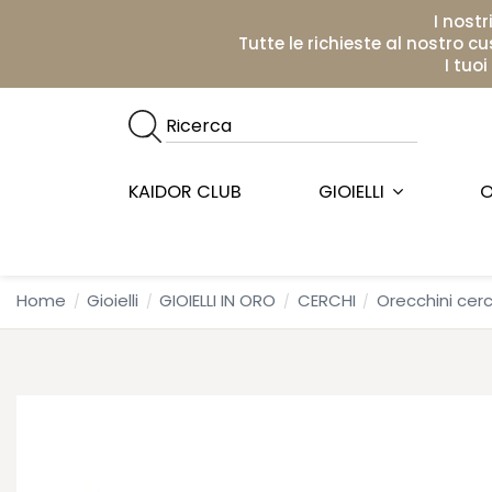
I nostr
Tutte le richieste al nostro c
I tuo
KAIDOR CLUB
GIOIELLI
O
Home
Gioielli
GIOIELLI IN ORO
CERCHI
Orecchini cerc