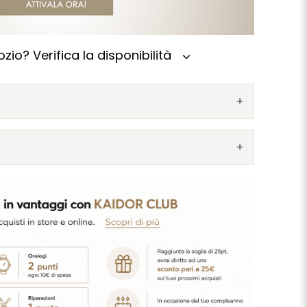
zio? Verifica la disponibilità
expand_more