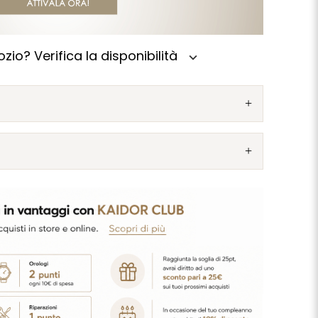
zio? Verifica la disponibilità
expand_more